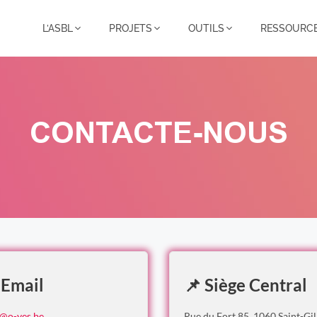
L’ASBL
PROJETS
OUTILS
RESSOURC
CONTACTE-NOUS
 Email
📌 Siège Central
o@o-yes.be
Rue du Fort 85, 1060 Saint-Gil