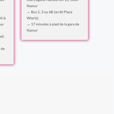
Namur
→ Bus 5, 3 ou 6B (arrêt Place
ll &
Wiertz)
aux
→ 17 minutes à pied de la gare de
Namur
al)
 de