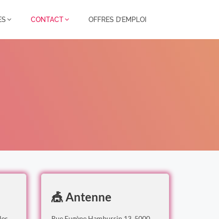
ES
CONTACT
OFFRES D’EMPLOI
🎪 Antenne
les
Rue Eugène Hambursin 13, 5000