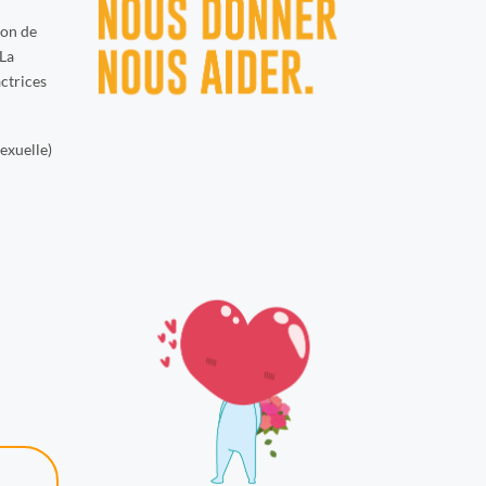
ion de
 La
actrices
exuelle)